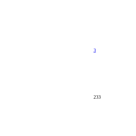
3
233