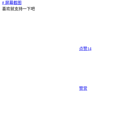
# 屏幕截图
喜欢就支持一下吧
点赞
14
赞赏