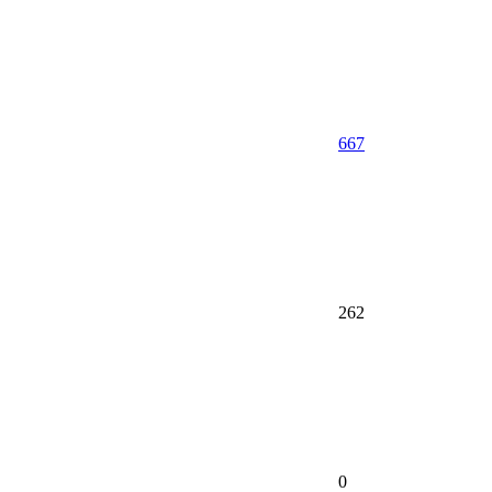
667
262
0