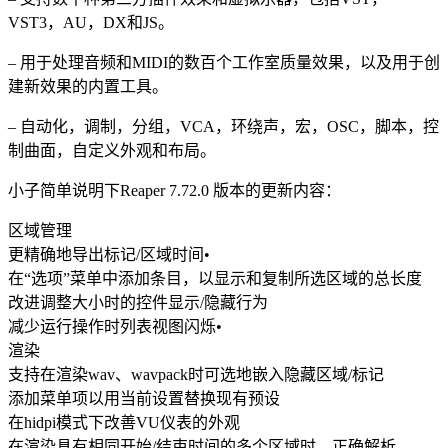
VST3，AU，DX和JS。
– 用于处理音频和MIDI的数百个工作室质量效果，以及用于创
建新效果的内置工具。
– 自动化，调制，分组，VCA，环绕声，宏，OSC，脚本，控
制曲面，自定义外观和布局。
小子简单说明下Reaper 7.72.0 版本的更新内容：
区域管理
更精确地导出标记/区域时间•
在“选项”菜单中添加条目，以显示和复制所选区域的总长度
改进调整大小时的控件显示/隐藏行为
减少运行操作时列表视图闪烁•
渲染
支持在渲染wav、wavpack时可选地嵌入隐藏区域/标记
添加菜单项以用当前设置替换现有预设
在hidpi模式下改善VU仪表的外观
在渲染具有相同开始/结束时间的多个区域时，正确解析