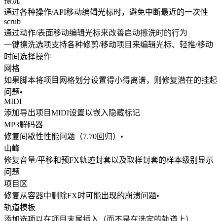
擦洗
通过各种操作/API移动编辑光标时，避免中断最近的一次性
scrub
通过动作/表面移动编辑光标来改善启动擦洗时的行为
一键擦洗选项支持各种修剪/移动项目来编辑光标、轻推/移动
时间选择操作
网格
如果脚本将项目网格划分设置得小得离谱，则修复潜在的挂起
问题•
MIDI
添加导出项目MIDI设置以嵌入隐藏标记
MP3解码器
修复间歇性性能问题（7.70回归）•
山峰
修复音量/平移和预FX轨迹封套以及取样封套的样本级别显示
问题
项目区
修复从容器中删除FX时可能出现的崩溃问题•
轨道模板
添加选项以在项目末尾插入（而不是在选定的轨道上）