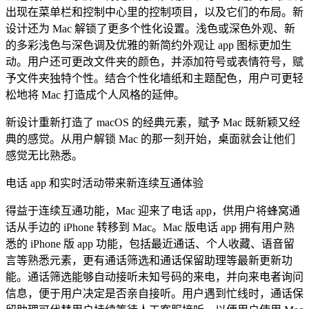
出现在菜单栏和控制中心里的控制项目，以及它们的布局。新
设计还为 Mac 解锁了更多个性化设置。浅色或深色外观、新
的多彩浅色与深色调及优雅的新简约外观让 app 图标更加生
动。用户还可更改文件夹的颜色，并添加符号或表情符号，赋
予文件夹独特个性。结合个性化墙纸和主题配色，用户可更轻
松地将 Mac 打造成个人风格的延伸。
新设计重新打造了 macOS 的经典元素，赋予 Mac 既新颖又经
典的感觉。从用户解锁 Mac 的那一刻开始，桌面就会让他们
感觉无比熟悉。
电话 app 和实时活动带来新连续互通体验
得益于连续互通功能，Mac 迎来了电话 app，供用户将蜂窝通
话从手边的 iPhone 转移到 Mac。Mac 版电话 app 拥有用户熟
悉的 iPhone 版 app 功能，包括最近通话、个人收藏、语音留
言等熟悉元素，更有通话筛选和通话保留助理等最新更新功
能。通话筛选能够自动接听未知号码的来电，并向来电者询问
信息，便于用户决定是否亲自接听。用户遇到忙线时，通话保