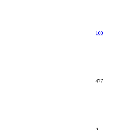
100
477
5