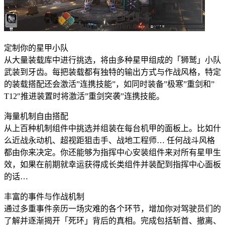
定制你的星甲小队
从大量装载库中进行挑选，将由多种星甲组成的「狮鹫」小队
武装到牙齿。每把装载都有独特的输出方式与作战风格，特定
的装载搭配还会激活”连携技能”，如同时装备”极寒”重剑和”
T12″推进装置时将激活”重剑突袭”连携技能。
海量机制自由搭配
从上百种机制组件中挑选并组装在每台机甲的面板上。比如什
么近战永动机、超视距狙击手、战地工程师… 任何战斗风格
都由你来决定。你还能够为指挥中心安装组件来对所有星甲生
效，如果在前期就幸运获得成长类组件并装配到指挥中心面板
的话…
丰富的事件与作战机制
通过多重事件亲历一场灾难的各个环节，增加你对驾驶员们的
了解并逐渐揭开「死环」背后的真相。完成包括斩首、撤离、