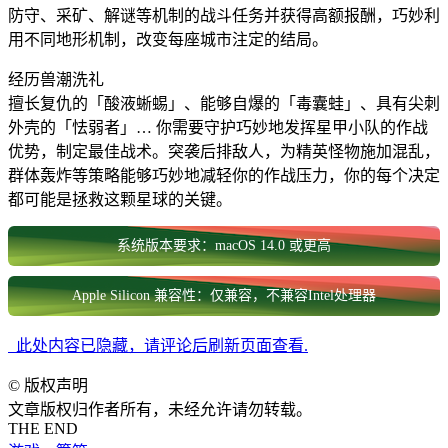
防守、采矿、解谜等机制的战斗任务并获得高额报酬，巧妙利
用不同地形机制，改变每座城市注定的结局。
经历兽潮洗礼
擅长复仇的「酸液蜥蜴」、能够自爆的「毒囊蛙」、具有尖刺
外壳的「怯弱者」… 你需要守护巧妙地发挥星甲小队的作战
优势，制定最佳战术。突袭后排敌人，为精英怪物施加混乱，
群体轰炸等策略能够巧妙地减轻你的作战压力，你的每个决定
都可能是拯救这颗星球的关键。
系统版本要求：macOS 14.0 或更高
Apple Silicon 兼容性：仅兼容，不兼容Intel处理器
此处内容已隐藏，请评论后刷新页面查看.
©
版权声明
文章版权归作者所有，未经允许请勿转载。
THE END