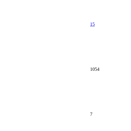
15
1054
7